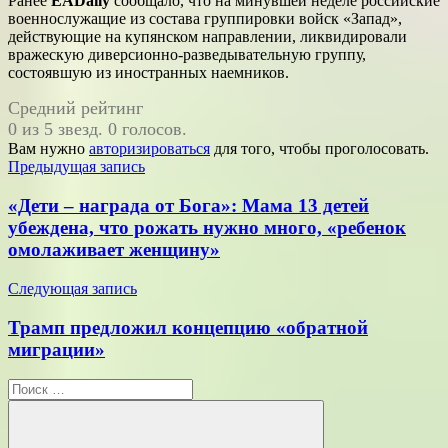
Ранее
EADaily
сообщало, что на минувшей неделе российские
военнослужащие из состава группировки войск «Запад»,
действующие на купянском направлении, ликвидировали
вражескую диверсионно-разведывательную группу,
состоявшую из иностранных наемников.
Средний рейтинг
0 из 5 звезд. 0 голосов.
Вам нужно
авторизироваться
для того, чтобы проголосовать.
Навигация
Предыдущая запись
по
«Дети – награда от Бога»: Мама 13 детей
записям
убеждена, что рожать нужно много, «ребенок
омолаживает женщину»
Следующая запись
Трамп предложил концепцию «обратной
миграции»
Поиск
для: