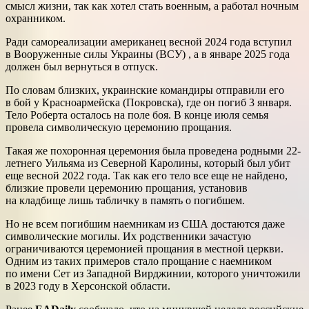
смысл жизни, так как хотел стать военным, а работал ночным
охранником.
Ради самореализации американец весной 2024 года вступил
в Вооруженные силы Украины (ВСУ) , а в январе 2025 года
должен был вернуться в отпуск.
По словам близких, украинские командиры отправили его
в бой у Красноармейска (Покровска), где он погиб 3 января.
Тело Роберта осталось на поле боя. В конце июля семья
провела символическую церемонию прощания.
Такая же похоронная церемония была проведена родными 22-
летнего Уильяма из Северной Каролины, который был убит
еще весной 2022 года. Так как его тело все еще не найдено,
близкие провели церемонию прощания, установив
на кладбище лишь табличку в память о погибшем.
Но не всем погибшим наемникам из США достаются даже
символические могилы. Их родственники зачастую
ограничиваются церемонией прощания в местной церкви.
Одним из таких примеров стало прощание с наемником
по имени Сет из Западной Вирджинии, которого уничтожили
в 2023 году в Херсонской области.