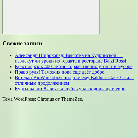
Поиск
Свежие записи
Александр Широкорад: Высотка на Кудринской —
извлекут ли уроки из теракта в ресторане Balzi Rossi
Красноярск к 400-летию торжественно утопят в мусоре
Право руля! Таможня пока еще даёт добро
Ветеран BioWare объяснил, почему Baldur’s Gate 3 стала
отличным продолжением
Курсы валют 8 августа: рубль упал к доллару и евро
Тема WordPress: Chronus от ThemeZee.