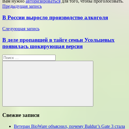
Вам нужно
авторизироваться
для того, чтобы проголосовать.
Навигация
Предыдущая запись
по
В России выросло производство алкоголя
записям
Следующая запись
В деле пропавшей в тайге семьи Усольцевых
появилась шокирующая версия
Поиск
для:
Поиск
Свежие записи
Ветеран BioWare объяснил, почему Baldur’s Gate 3 стала