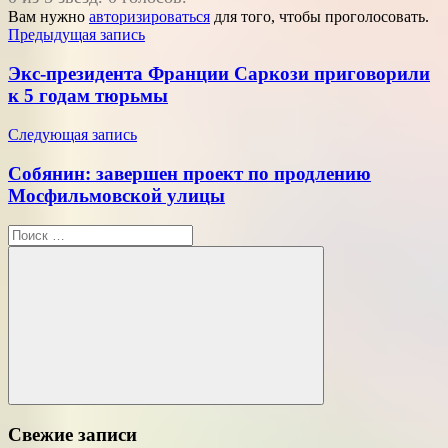
Вам нужно
авторизироваться
для того, чтобы проголосовать.
Навигация
Предыдущая запись
по
Экс-президента Франции Саркози приговорили
записям
к 5 годам тюрьмы
Следующая запись
Собянин: завершен проект по продлению
Мосфильмовской улицы
Поиск
для:
Поиск
Свежие записи