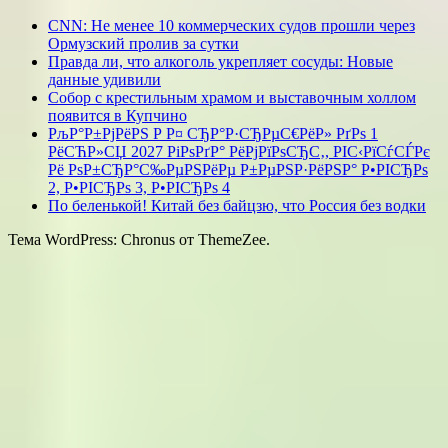
CNN: Не менее 10 коммерческих судов прошли через
Ормузский пролив за сутки
Правда ли, что алкоголь укрепляет сосуды: Новые
данные удивили
Собор с крестильным храмом и выставочным холлом
появится в Купчино
РљР°Р±РјРёРЅ Р Р¤ СЂР°Р·СЂРµС€РёР» РґРѕ 1
РёСЋР»СЏ 2027 РіРѕРґР° РёРјРїРѕСЂС‚, РІС‹РїСѓСЃРє
Рё РѕР±СЂР°С‰РµРЅРёРµ Р±РµРЅР·РёРЅР° Р•РІСЂРѕ
2, Р•РІСЂРѕ 3, Р•РІСЂРѕ 4
По беленькой! Китай без байцзю, что Россия без водки
Тема WordPress: Chronus от ThemeZee.