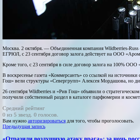
Москва. 2 октября. — Объединенная компания Wildberries-Ru
ЕГРЮЛ, с 23 сентября договор залога действует на ООО «Аром
Кроме того, с 23 сентября в силе договор залога на 100% ОО
В воскресенье газета «Коммерсантъ» со ссылкой на источники 
Гош» вели структуры «Севергрупп» Алексея Мордашова, но диа
26 сентября Wildberries и «Рив Гош» объявили о стратегическо
получили собственный раздел в каталоге парфюмерии и космет
Средний рейтинг
0 из 5 звезд. 0 голосов.
Вам нужно
авторизироваться
для того, чтобы проголосовать.
Навигация
Предыдущая запись
по
«Отразили воздушную атаку врага»: за ночь ро