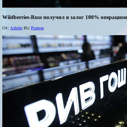
Wildberries-Russ получил в залог 100% операци
От:
Admin
Из:
Разное