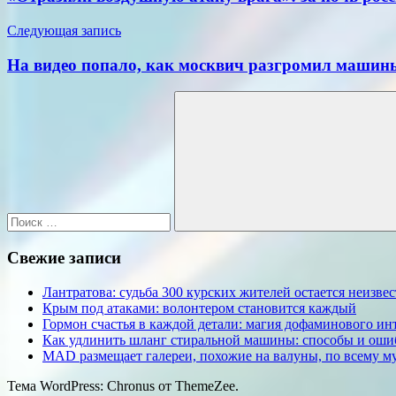
записям
Следующая запись
На видео попало, как москвич разгромил машин
Поиск
для:
Поиск
Свежие записи
Лантратова: судьба 300 курских жителей остается неизве
Крым под атаками: волонтером становится каждый
Гормон счастья в каждой детали: магия дофаминового инт
Как удлинить шланг стиральной машины: способы и оши
MAD размещает галереи, похожие на валуны, по всему 
Тема WordPress: Chronus от ThemeZee.