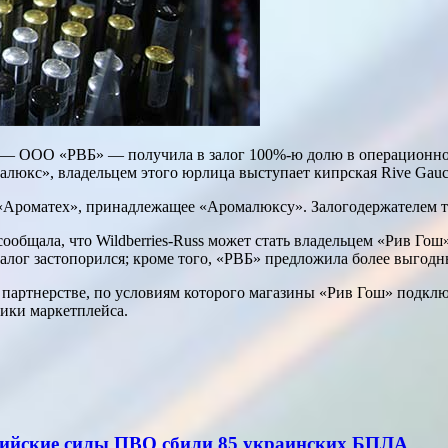
ss — ООО «РВБ» — получила в залог 100%-ю долю в операционн
алюкс», владельцем этого юрлица выступает кипрская Rive Gauc
О «Ароматех», принадлежащее «Аромалюксу». Залогодержателем т
сообщала, что Wildberries-Russ может стать владельцем «Рив Го
лог застопорился; кроме того, «РВБ» предложила более выгодн
м партнерстве, по условиям которого магазины «Рив Гош» подключ
ики маркетплейса.
ссийские силы ПВО сбили 85 украинских БПЛА