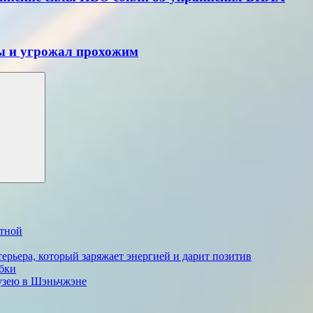
ы и угрожал прохожим
стной
ерьера, который заряжает энергией и дарит позитив
бки
музею в Шэньчжэне