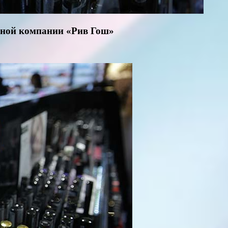
онной компании «Рив Гош»