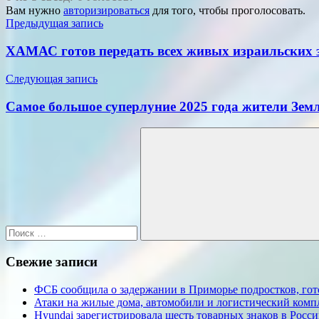
Вам нужно
авторизироваться
для того, чтобы проголосовать.
Навигация
Предыдущая запись
по
ХАМАС готов передать всех живых израильских 
записям
Следующая запись
Самое большое суперлуние 2025 года жители Зем
Поиск
для:
Поиск
Свежие записи
ФСБ сообщила о задержании в Приморье подростков, гот
Атаки на жилые дома, автомобили и логистический компл
Hyundai зарегистрировала шесть товарных знаков в Росс