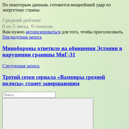
По некоторым данным, готовится мощнейший удар по
энергетике страны.
Средний рейтинг
0 из 5 звезд. 0 голосов.
Вам нужно
авторизироваться
для того, чтобы проголосовать.
Навигация
Предыдущая запись
по
Минобороны ответило на обвинения Эстонии в
записям
нарушении границы МиГ-31
Следующая запись
Третий сезон сериала «Вампиры средней
полосы» станет завершающим
Поиск
для: