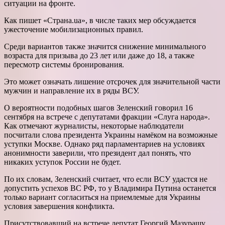
ситуации на фронте.
Как пишет «Страна.ua», в числе таких мер обсуждается
ужесточение мобилизационных правил.
Среди вариантов также значится снижение минимального
возраста для призыва до 23 лет или даже до 18, а также
пересмотр системы бронирования.
Это может означать лишение отсрочек для значительной части
мужчин и направление их в ряды ВСУ.
О вероятности подобных шагов Зеленский говорил 16
сентября на встрече с депутатами фракции «Слуга народа».
Как отмечают журналисты, некоторые наблюдатели
посчитали слова президента Украины намёком на возможные
уступки Москве. Однако ряд парламентариев на условиях
анонимности заверили, что президент дал понять, что
никаких уступок России не будет.
По их словам, Зеленский считает, что если ВСУ удастся не
допустить успехов ВС РФ, то у Владимира Путина останется
только вариант согласиться на приемлемые для Украины
условия завершения конфликта.
Присутствовавший на встрече депутат Георгий Мазурашу