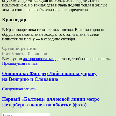
опускается до +8 °C. Судя по всему, 2025 год не станет
исключением, но точная дата начала подачи тепла в жилые
дома и социальные объекты пока не определена.
Краснодар
В Краснодаре пока стоит теплая погода. Если на город не
обрушатся аномальные холода, то отопительный сезон
начнется по плану — в середине октября.
Средний рейтинг
0 из 5 звезд. 0 голосов.
Вам нужно
авторизироваться
для того, чтобы проголосовать.
Навигация
Предыдущая запись
по
Опошлила: Фон дер Ляйен нашла управу
записям
на Венгрию и Словакию
Следующая запись
Первый «Балтиец» для новой линии метро
Петербурга вышел на обкатку (фото)
Поиск