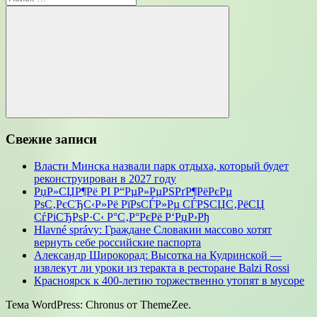
для:
Поиск
Свежие записи
Власти Минска назвали парк отдыха, который будет
реконструирован в 2027 году
РџР»СЏР¶Рё РІ Р“РµР»РµРЅРґР¶РёРєРµ
РѕС‚РєСЂС‹Р»Рё РїРѕСЃР»Рµ СЃРЅСЏС‚РёСЏ
СѓРіСЂРѕР·С‹ Р°С‚Р°РєРё Р‘РџР›Рђ
Hlavné správy: Граждане Словакии массово хотят
вернуть себе российские паспорта
Александр Широкорад: Высотка на Кудринской —
извлекут ли уроки из теракта в ресторане Balzi Rossi
Красноярск к 400-летию торжественно утопят в мусоре
Тема WordPress: Chronus от ThemeZee.