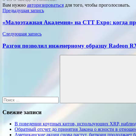
Вам нужно
авторизироваться
для того, чтобы проголосовать.
Навигация
Предыдущая запись
по
«Малоэтажная Академия» на CTT Expo: когда пр
записям
Следующая запись
Разгон позволил инженерному образцу Radeon R
Поиск
для:
Поиск
Свежие записи
В поведении крупных китов, использующих XRP, наблю
Обратный отсчет до принятия Закона о ясности в отнош
Американские акции снова растут, биткоин продолжает 