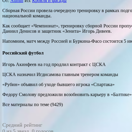
От:
Admin
Из:
Кровля и фасады
Сборная России провела очередную тренировку в рамках подго
национальной команды.
Как сообщает «Чемпионат», тренировку сборной России пропу
Даниил Денисов и защитник «Зенита» Игорь Дивеев.
Напомним, матч между Россией и Буркина-Фасо состоится 5 ию
Российский футбол
Игорь Акинфеев на год продлил контракт с ЦСКА
ЦСКА назначил Игдисамова главным тренером команды
«Рубин» объявил об уходе бывшего игрока «Спартака»
Федору Смолову предложили возобновить карьеру в «Балтике»
Все материалы по теме (9429)
Средний рейтинг
0 из 5 звезд. 0 голосов.