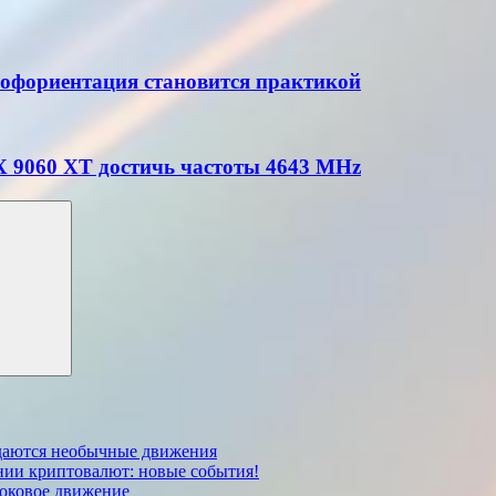
офориентация становится практикой
X 9060 XT достичь частоты 4643 MHz
даются необычные движения
ении криптовалют: новые события!
боковое движение