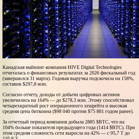
Канадская майнинг-компания HIVE Digital Technologies
отчиталась о финансовых результатах за 2026 фискальный год
(завершился 31 марта). Годовая выручка подскочила на 158%,
составив $297,8 млн.
Согласно отчету, доходы от добычи цифровых активов
увеличились на 164% — до $278,3 млн. Этому способствовал
четырехкратный рост операционного хешрейта и высокая
средняя цена биткоина ($98 040 против $75 881 годом ранее).
За отчетный период компания добыла 2885 $BTC, что на
104% больше показателя предыдущего года (1414 $BTC). При
этом средняя сложность сети выросла на 42% — с 95,7 T до
135,8 T.