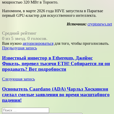
мощностью 320 МВт в Торонто.
Напомним, в марте 2026 года HIVE запустила в Парагвае
первый GPU-кластер для искусственного интеллекта.
Источник:
cryptonews.net
Средний рейтинг
0 из 5 звезд. 0 голосов.
Вам нужно
авторизироваться
для того, чтобы проголосовать.
Навигация
Предыдущая запись
по
Известный инвестор в Ethereum, Джеймс
записям
Фикель, перевел тысячи ETH! Собирается ли он
продавать? Вот подробности
Следующая запись
Основатель Caardano (ADA) Чарльз Хоскинсон
сделал смелые заявления во время масштабного
падения!
Поиск