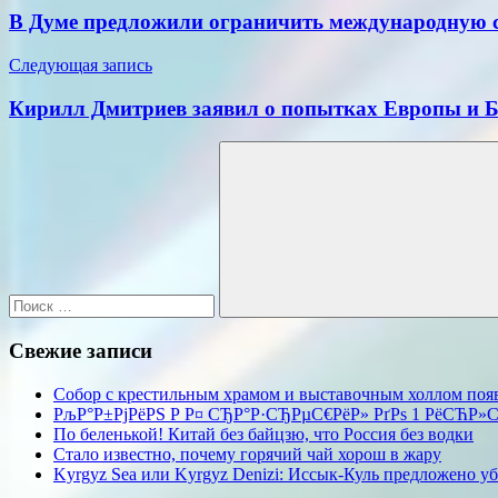
по
В Думе предложили ограничить международную с
записям
Следующая запись
Кирилл Дмитриев заявил о попытках Европы и Б
Поиск
для:
Поиск
Свежие записи
Собор с крестильным храмом и выставочным холлом поя
РљР°Р±РјРёРЅ Р Р¤ СЂР°Р·СЂРµС€РёР» РґРѕ 1 РёСЋР»СЏ
По беленькой! Китай без байцзю, что Россия без водки
Стало известно, почему горячий чай хорош в жару
Kyrgyz Sea или Kyrgyz Denizi: Иссык-Куль предложено убр