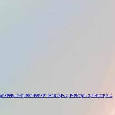
РЅРёРµ Р±РµРЅР·РёРЅР° Р•РІСЂРѕ 2, Р•РІСЂРѕ 3, Р•РІСЂРѕ 4