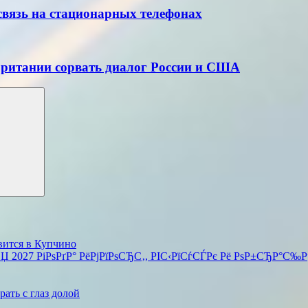
вязь на стационарных телефонах
ритании сорвать диалог России и США
вится в Купчино
 2027 РіРѕРґР° РёРјРїРѕСЂС‚, РІС‹РїСѓСЃРє Рё РѕР±СЂР°С‰Рµ
ать с глаз долой