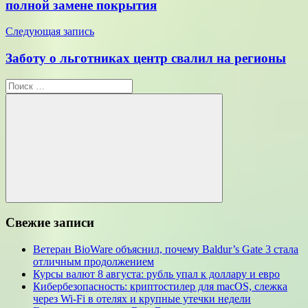
записям
полной замене покрытия
Следующая запись
Заботу о льготниках центр свалил на регионы
Поиск
для:
Поиск
Свежие записи
Ветеран BioWare объяснил, почему Baldur’s Gate 3 стала
отличным продолжением
Курсы валют 8 августа: рубль упал к доллару и евро
Кибербезопасность: криптостилер для macOS, слежка
через Wi-Fi в отелях и крупные утечки недели