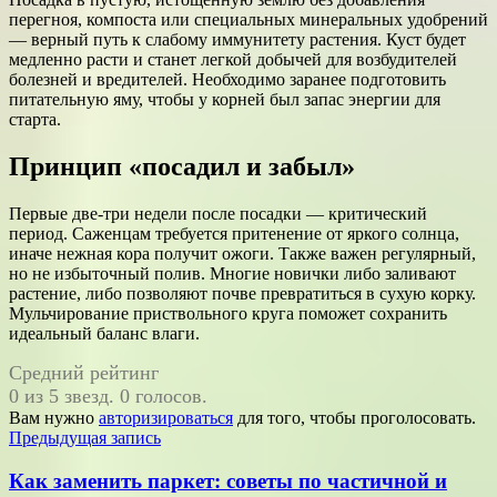
перегноя, компоста или специальных минеральных удобрений
— верный путь к слабому иммунитету растения. Куст будет
медленно расти и станет легкой добычей для возбудителей
болезней и вредителей. Необходимо заранее подготовить
питательную яму, чтобы у корней был запас энергии для
старта.
Принцип «посадил и забыл»
Первые две-три недели после посадки — критический
период. Саженцам требуется притенение от яркого солнца,
иначе нежная кора получит ожоги. Также важен регулярный,
но не избыточный полив. Многие новички либо заливают
растение, либо позволяют почве превратиться в сухую корку.
Мульчирование приствольного круга поможет сохранить
идеальный баланс влаги.
Средний рейтинг
0 из 5 звезд. 0 голосов.
Вам нужно
авторизироваться
для того, чтобы проголосовать.
Навигация
Предыдущая запись
по
Как заменить паркет: советы по частичной и