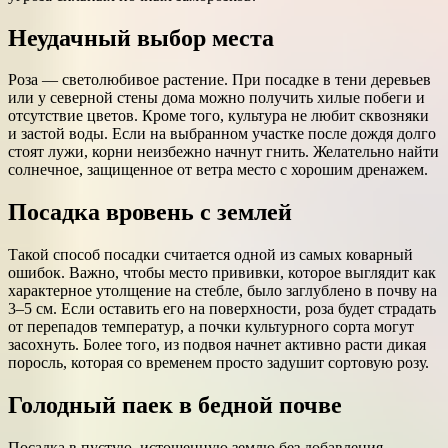
Неудачный выбор места
Роза — светолюбивое растение. При посадке в тени деревьев
или у северной стены дома можно получить хилые побеги и
отсутствие цветов. Кроме того, культура не любит сквозняки
и застой воды. Если на выбранном участке после дождя долго
стоят лужи, корни неизбежно начнут гнить. Желательно найти
солнечное, защищенное от ветра место с хорошим дренажем.
Посадка вровень с землей
Такой способ посадки считается одной из самых коварный
ошибок. Важно, чтобы место прививки, которое выглядит как
характерное утолщение на стебле, было заглублено в почву на
3–5 см. Если оставить его на поверхности, роза будет страдать
от перепадов температур, а почки культурного сорта могут
засохнуть. Более того, из подвоя начнет активно расти дикая
поросль, которая со временем просто задушит сортовую розу.
Голодный паек в бедной почве
Посадка в пустую, истощенную землю без добавления