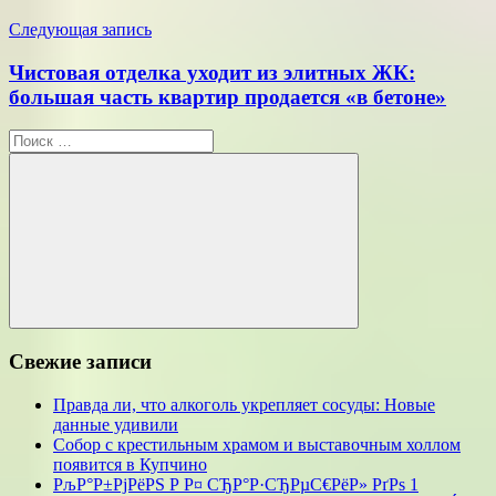
Следующая запись
Чистовая отделка уходит из элитных ЖК:
большая часть квартир продается «в бетоне»
Поиск
для:
Поиск
Свежие записи
Правда ли, что алкоголь укрепляет сосуды: Новые
данные удивили
Собор с крестильным храмом и выставочным холлом
появится в Купчино
РљР°Р±РјРёРЅ Р Р¤ СЂР°Р·СЂРµС€РёР» РґРѕ 1