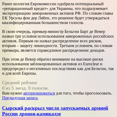
Ранее коллегия Еврокомиссии одобрила потенциальный
«репарационный кредит» для Украины, что подразумевает
экспроприацию замороженных активов РФ. По словам главы
ЕК Урсулы фон дер Ляйен, это решение будет утверждаться
квалифицированным большинством голосов.
В свою очередь, премьер-министр Бельгии Барт де Вевер
назвал три условия использования замороженных российских
активов. Первым он назвал распределение всех рисков,
вторым – защиту ликвидности. Третьим условием, по словам
премьера, является справедливое распределение доходов.
При этом де Вевер обратил внимание на высокие риски
использования заблокированных активов из Euroclear и
предупредил о негативных последствиях как для Бельгии, так
и для всей Европы.
Средний рейтинг
0 из 5 звезд. 0 голосов.
Вам нужно
авторизироваться
для того, чтобы проголосовать.
Навигация
Предыдущая запись
по
Сырский раскрыл число запускаемых армией
записям
России дронов-камикадзе