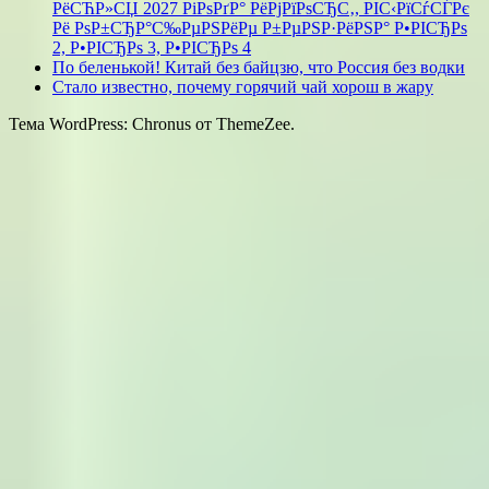
РёСЋР»СЏ 2027 РіРѕРґР° РёРјРїРѕСЂС‚, РІС‹РїСѓСЃРє
Рё РѕР±СЂР°С‰РµРЅРёРµ Р±РµРЅР·РёРЅР° Р•РІСЂРѕ
2, Р•РІСЂРѕ 3, Р•РІСЂРѕ 4
По беленькой! Китай без байцзю, что Россия без водки
Стало известно, почему горячий чай хорош в жару
Тема WordPress: Chronus от ThemeZee.