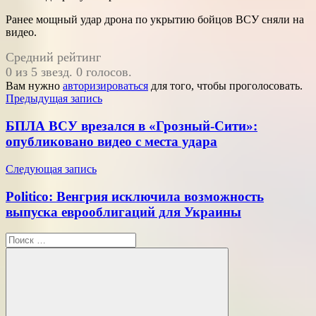
Ранее мощный удар дрона по укрытию бойцов ВСУ сняли на
видео.
Средний рейтинг
0 из 5 звезд. 0 голосов.
Вам нужно
авторизироваться
для того, чтобы проголосовать.
Навигация
Предыдущая запись
по
БПЛА ВСУ врезался в «Грозный-Сити»:
записям
опубликовано видео с места удара
Следующая запись
Politico: Венгрия исключила возможность
выпуска еврооблигаций для Украины
Поиск
для: