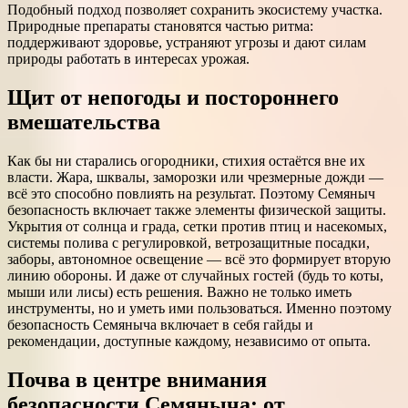
Подобный подход позволяет сохранить экосистему участка.
Природные препараты становятся частью ритма:
поддерживают здоровье, устраняют угрозы и дают силам
природы работать в интересах урожая.
Щит от непогоды и постороннего
вмешательства
Как бы ни старались огородники, стихия остаётся вне их
власти. Жара, шквалы, заморозки или чрезмерные дожди —
всё это способно повлиять на результат. Поэтому Семяныч
безопасность включает также элементы физической защиты.
Укрытия от солнца и града, сетки против птиц и насекомых,
системы полива с регулировкой, ветрозащитные посадки,
заборы, автономное освещение — всё это формирует вторую
линию обороны. И даже от случайных гостей (будь то коты,
мыши или лисы) есть решения. Важно не только иметь
инструменты, но и уметь ими пользоваться. Именно поэтому
безопасность Семяныча включает в себя гайды и
рекомендации, доступные каждому, независимо от опыта.
Почва в центре внимания
безопасности Семяныча: от