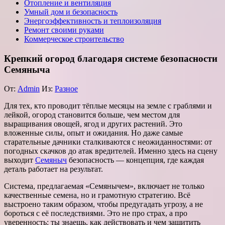
Отопление и вентиляция
Умный дом и безопасность
Энергоэффективность и теплоизоляция
Ремонт своими руками
Коммерческое строительство
Крепкий огород благодаря системе безопасности
Семяныча
От:
Admin
Из:
Разное
Для тех, кто проводит тёплые месяцы на земле с граблями и
лейкой, огород становится больше, чем местом для
выращивания овощей, ягод и других растений. Это
вложенные силы, опыт и ожидания. Но даже самые
старательные дачники сталкиваются с неожиданностями: от
погодных скачков до атак вредителей. Именно здесь на сцену
выходит
Семяныч
безопасность — концепция, где каждая
деталь работает на результат.
Система, предлагаемая «Семянычем», включает не только
качественные семена, но и грамотную стратегию. Всё
выстроено таким образом, чтобы предугадать угрозу, а не
бороться с её последствиями. Это не про страх, а про
уверенность: ты знаешь, как действовать и чем защитить