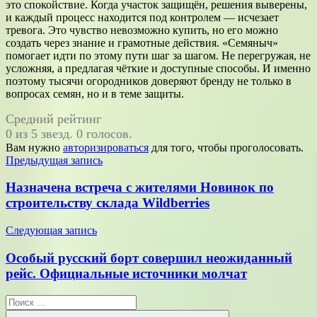
это спокойствие. Когда участок защищён, решения выверены,
и каждый процесс находится под контролем — исчезает
тревога. Это чувство невозможно купить, но его можно
создать через знание и грамотные действия. «Семяныч»
помогает идти по этому пути шаг за шагом. Не перегружая, не
усложняя, а предлагая чёткие и доступные способы. И именно
поэтому тысячи огородников доверяют бренду не только в
вопросах семян, но и в теме защиты.
Средний рейтинг
0 из 5 звезд. 0 голосов.
Вам нужно
авторизироваться
для того, чтобы проголосовать.
Навигация
Предыдущая запись
по
Назначена встреча с жителями Новинок по
записям
строительству склада Wildberries
Следующая запись
Особый русский борт совершил неожиданный
рейс. Официальные источники молчат
Поиск
для: