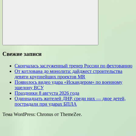
Поиск
Свежие записи
Скончалась заслуженный тренер России по фехтованию
От котлована до монолита: дайджест строительства
девяти крупнейших проектов MR
Появилось видео удара «Искандером» по военному
эшелону ВСУ
Праздники 8 августа 2026 года
Одиннадцать жителей ДНР, среди них — двое детей,
пострадали при ударах БПЛА
Тема WordPress: Chronus от ThemeZee.