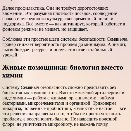
Далее профилактика. Она не требует дорогостоящих
вложений. Это разумная плотность посадок, соблюдение
сроков и очередности культур, своевременный полив и
подкормка. Всё вместе — как антивирус, который работает в
фоновом режиме: не мешает, но защищает.
Соблюдая эти простые шаги системы безопасности Семяныча,
гровер снижает вероятность проблем до минимума. А значит,
высвобождает ресурсы и получает в ответ стабильный
урожай.
Живые помощники: биология вместо
химии
Систему Семяныч безопасность сложно представить без
биоактивных компонентов. Вместо «тяжёлой артиллерии» в
виде химии — работа с живыми организмами: грибами,
бактериями, микроэлементами и органикой. Триходерма,
микориза, почвенные пробиотики, компостные настои — все
эти решения направлены на то, чтобы не просто устранить
проблему, а восстановить баланс. Не навредить полезной
флоре, не уничтожить микробиоту, не выжечь почву.