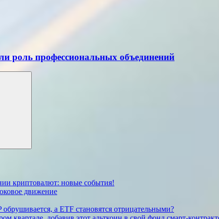
ли роль профессиональных объединений
ении криптовалют: новые события!
боковое движение
P обрушивается, а ETF становятся отрицательными?
ом квартале, добавив этот альткоин в свой фонд смарт-контрак