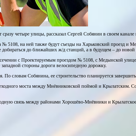
т сразу четыре улицы, рассказал Сергей Собянин в своем канал
 № 5108, на ней также будут съезды на Харьковский проезд и М
ее добираться до ближайших ж/д станций, а в будущем – до ново
ресечении с Проектируемым проездом № 5108, с Медынской улице
 с западной стороны дороги велосипедную дорожку.
. По словам Собянина, ее строительство планируется завершить 
 пешеходного моста между Мнёвниковской поймой и Крылатским.
еходную связь между районами Хорошёво-Мнёвники и Крылатское