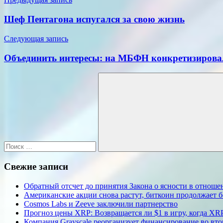
Навигация
по
Шеф Пентагона испугался за свою жизнь
записям
Следующая запись
Объединить интересы: на МБФН конкретизирова
Поиск
для:
Поиск
Свежие записи
Обратный отсчет до принятия Закона о ясности в отнош
Американские акции снова растут, биткоин продолжает 
Cosmos Labs и Zeeve заключили партнерство
Прогноз цены XRP: Возвращается ли $1 в игру, когда XR
Компания Grayscale реорганизует финансирование во втор