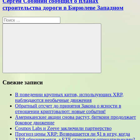
Сергей Собянин сообщил о планах
строительства дороги в Бирюлеве Западном
Поиск
для:
Поиск
Свежие записи
В поведении крупных китов, использующих XRP,
наблюдаются необычные движения
Обратный отсчет до принятия Закона о ясности в
отношении криптовалют: новые события!
Американские акции снова растут, биткоин продолжает
боковое движение
Cosmos Labs и Zeeve заключили партнерство
Прогноз цены XRP: Возвращается ли $1 в игру, когда
XRP обрушивается, а ETF становятся отрицательными?