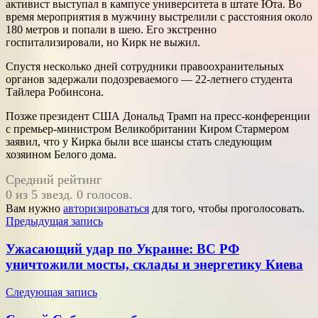
активист выступал в кампусе университета в штате Юта. Во
время мероприятия в мужчину выстрелили с расстояния около
180 метров и попали в шею. Его экстренно
госпитализировали, но Кирк не выжил.
Спустя несколько дней сотрудники правоохранительных
органов задержали подозреваемого — 22-летнего студента
Тайлера Робинсона.
Позже президент США Дональд Трамп на пресс-конференции
с премьер-министром Великобритании Киром Стармером
заявил, что у Кирка были все шансы стать следующим
хозяином Белого дома.
Средний рейтинг
0 из 5 звезд. 0 голосов.
Вам нужно
авторизироваться
для того, чтобы проголосовать.
Навигация
Предыдущая запись
по
Ужасающий удар по Украине: ВС РФ
записям
уничтожили мосты, склады и энергетику Киева
Следующая запись