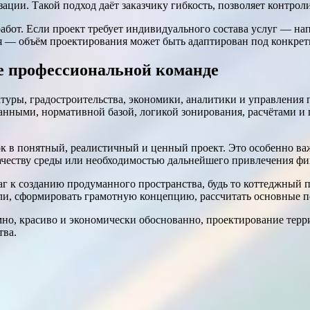
ции. Такой подход даёт заказчику гибкость, позволяет контрол
 работ. Если проект требует индивидуального состава услуг — 
я — объём проектирования может быть адаптирован под конкрет
е профессиональной команде
уры, градостроительства, экономики, аналитики и управления п
нными, нормативной базой, логикой зонирования, расчётами и п
 в понятный, реалистичный и ценный проект. Это особенно важ
честву среды или необходимостью дальнейшего привлечения фи
к созданию продуманного пространства, будь то коттеджный по
и, сформировать грамотную концепцию, рассчитать основные по
емно, красиво и экономически обоснованно, проектирование терр
тва.