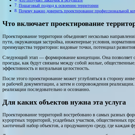
Пошаговый подход к освоению территории
Почему важно доверить проектирование профессиональной ко
Что включает проектирование террито
Проектирование территории объединяет несколько направлений
пути, окружающая застройка, инженерные условия, нормативны
преимущества территории: видовые точки, потенциал развития
Следующий этап — формирование концепции. Она позволяет опре
проезды, как будут связаны между собой жилые, общественные,
эффективность и визуальная целостность.
После этого проектирование может углубляться в сторону инв
и рабочей документации, а затем и сопровождения реализации.
реализации последовательно и осознанно.
Для каких объектов нужна эта услуга
Проектирование территорий востребовано в самых разных форма
курортных территорий, усадебных участков, общественных прос
хаотичный набор объектов, а продуманную среду, где каждая фу