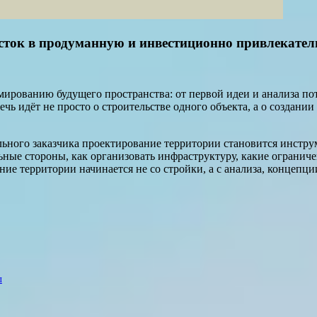
сток в продуманную и инвестиционно привлекател
ированию будущего пространства: от первой идеи и анализа по
ечь идёт не просто о строительстве одного объекта, а о создани
льного заказчика проектирование территории становится инстру
льные стороны, как организовать инфраструктуру, какие огранич
е территории начинается не со стройки, а с анализа, концепции
л