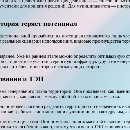
й земли как целостный проект. Для девелопера — способ повыси
ументами для принятия решений. Для муниципалитета — инстру
итория теряет потенциал
рофессиональной проработки их потенциал используется лишь ч
т реальные сценарии использования, видовые преимущества тер
заранее. Уже на раннем этапе можно определить оптимальную с
оны, приватные участки, сервисную инфраструктуру и инженерн
для партнёров, инвесторов и согласующих сторон.
рования и ТЭП
ма генерального плана территории. Она показывает, как именно
ная сеть, как связаны между собой объекты и зоны участка.
но позволяет логично разделить территорию по назначению: выд
начинает работать системно: одни функции не мешают другим, а
кретными цифрами. Они помогают понять масштаб освоения тер
казчика это особенно важно, потому что именно ТЭП становятс