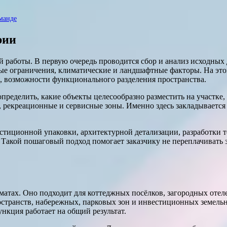
манде
рии
 работы. В первую очередь проводится сбор и анализ исходных 
е ограничения, климатические и ландшафтные факторы. На этом
, возможности функционального разделения пространства.
делить, какие объекты целесообразно разместить на участке, к
 рекреационные и сервисные зоны. Именно здесь закладывается 
естиционной упаковки, архитектурной детализации, разработки 
 Такой пошаговый подход помогает заказчику не переплачивать з
тах. Оно подходит для коттеджных посёлков, загородных отелей
транств, набережных, парковых зон и инвестиционных земельных
нкция работает на общий результат.