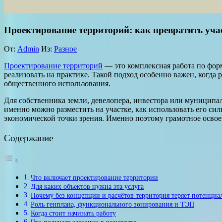
Проектирование территорий: как превратить уча
От:
Admin
Из:
Разное
Проектирование территорий
— это комплексная работа по форм
реализовать на практике. Такой подход особенно важен, когда р
общественного использования.
Для собственника земли, девелопера, инвестора или муниципа
именно можно разместить на участке, как использовать его си
экономической точки зрения. Именно поэтому грамотное освоени
Содержание
Что включает проектирование территории
Для каких объектов нужна эта услуга
Почему без концепции и расчётов территория теряет потенциа
Роль генплана, функционального зонирования и ТЭП
Когда стоит начинать работу
Что получает заказчик в результате