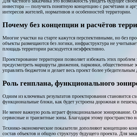
Для частного заказчика это возможность увидеть будущее свое
инвестора — получить понятную концепцию с расчётами и арг
интересов жителей, нормативов и особенностей территории.
Почему без концепции и расчётов терр
Многие участки на старте кажутся перспективными, но без п
объекты размещаются без логики, инфраструктура не учитывае
площадь территории расходуется неэффективно.
Проектирование территории позволяет избежать этих проблем 
предусмотреть маршруты движения, парковки, общественные з
управлять бюджетом и делает весь проект более убедительным 
Роль генплана, функционального зони
Одним из ключевых результатов проектирования становится схе
функциональные блоки, как будет устроена дорожная и пешеход
Не менее важную роль играет функциональное зонирование. О
сервисные и транзитные зоны. Благодаря этому пространство 
Технико-экономические показатели дополняют концепцию кон
состав объектов и общую структуру будущего проекта. Для за