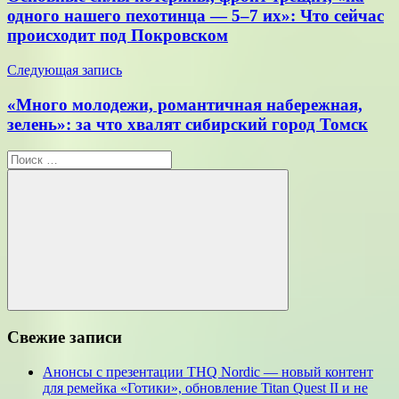
записям
одного нашего пехотинца — 5–7 их»: Что сейчас
происходит под Покровском
Следующая запись
«Много молодежи, романтичная набережная,
зелень»: за что хвалят сибирский город Томск
Поиск
для:
Поиск
Свежие записи
Анонсы с презентации THQ Nordic — новый контент
для ремейка «Готики», обновление Titan Quest II и не