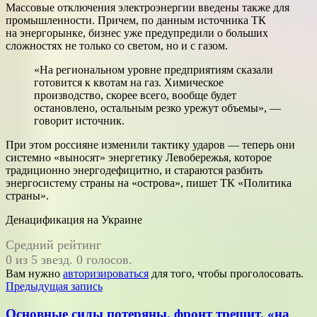
Массовые отключения электроэнергии введены также для
промышленности. Причем, по данным источника ТК
на энергорынке, бизнес уже предупредили о больших
сложностях не только со светом, но и с газом.
«На региональном уровне предприятиям сказали
готовится к квотам на газ. Химическое
производство, скорее всего, вообще будет
остановлено, остальным резко урежут объемы», —
говорит источник.
При этом россияне изменили тактику ударов — теперь они
системно «выносят» энергетику Левобережья, которое
традиционно энергодефицитно, и стараются разбить
энергосистему страны на «острова», пишет ТК «Политика
страны».
Денацификация на Украине
Средний рейтинг
0 из 5 звезд. 0 голосов.
Вам нужно
авторизироваться
для того, чтобы проголосовать.
Навигация
Предыдущая запись
по
Основные силы потеряны, фронт трещит, «на