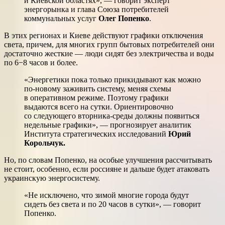
и Киевской областях», — говорит эксперт
энергорынка и глава Союза потребителей
коммунальных услуг
Олег Попенко
.
В этих регионах и Киеве действуют графики отключения
света, причем, для многих групп бытовых потребителей они
достаточно жесткие — люди сидят без электричества и воды
по 6−8 часов и более.
«Энергетики пока только прикидывают как можно
по-новому заживить систему, меняя схемы
в оперативном режиме. Поэтому графики
выдаются всего на сутки. Ориентировочно
со следующего вторника-среды должны появиться
недельные графики», — прогнозирует аналитик
Института стратегических исследований
Юрий
Корольчук.
Но, по словам Попенко, на особые улучшения рассчитывать
не стоит, особенно, если россияне и дальше будет атаковать
украинскую энергосистему.
«Не исключено, что зимой многие города будут
сидеть без света и по 20 часов в сутки», — говорит
Попенко.