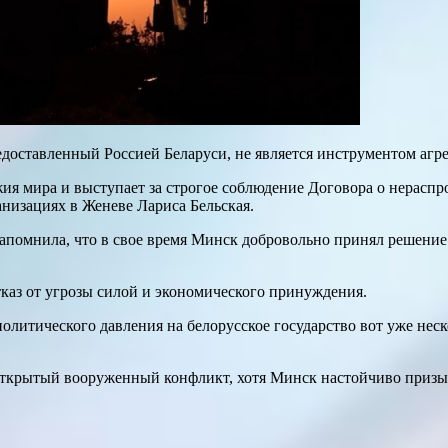
едоставленный Россией Беларуси, не является инструментом агре
ия мира и выступает за строгое соблюдение Договора о нерасп
изациях в Женеве Лариса Бельская.
напомнила, что в свое время Минск добровольно принял решение 
тказ от угрозы силой и экономического принуждения.
литического давления на белорусское государство вот уже неск
 открытый вооруженный конфликт, хотя Минск настойчиво призыв