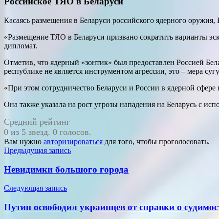
Российское ТЯО в Беларуси
Касаясь размещения в Беларуси российского ядерного оружия, Б
«Размещение ТЯО в Беларуси призвано сократить варианты эск
дипломат.
Отметив, что ядерный «зонтик» был предоставлен Россией Бела
республике не является инструментом агрессии, это – мера суг
«При этом сотрудничество Беларуси и России в ядерной сфере
Она также указала на рост угрозы нападения на Беларусь с ис
Средний рейтинг
0 из 5 звезд. 0 голосов.
Вам нужно
авторизироваться
для того, чтобы проголосовать.
Навигация
Предыдущая запись
по
Невидимки большого города
записям
Следующая запись
Путин освободил украинцев от справки о судимо