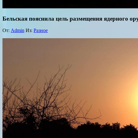
Бельская пояснила цель размещения ядерного ор
От:
Admin
Из:
Разное