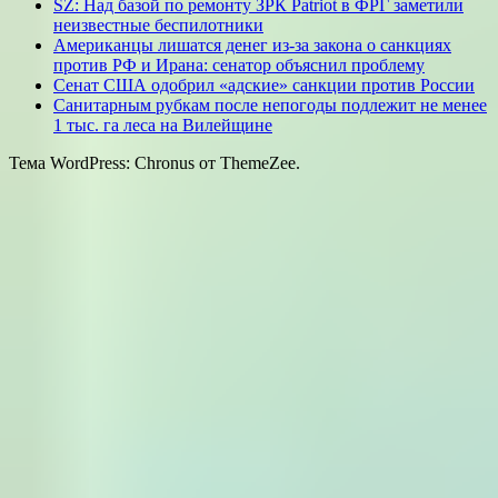
SZ: Над базой по ремонту ЗРК Patriot в ФРГ заметили
неизвестные беспилотники
Американцы лишатся денег из-за закона о санкциях
против РФ и Ирана: сенатор объяснил проблему
Сенат США одобрил «адские» санкции против России
Санитарным рубкам после непогоды подлежит не менее
1 тыс. га леса на Вилейщине
Тема WordPress: Chronus от ThemeZee.