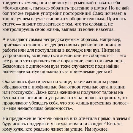
тридевять земель, они еще могут с усмешкой назвать себя
«бомжихами», пытаясь обратить трагедию в шутку. Но не дай
бог тот же термин употребит посторонний! Смех исчезает, а
тон в лучшем случае становится оборонительным. Признать
статус — значит согласиться с тем, что ты сломана, не
контролируешь свою жизнь, выпала из колеи навсегда.
А выпадают самым непредсказуемым образом. Например,
приезжая в столицы из депрессивных регионов в поисках
работы или для поступления в колледж или вуз. Нигде не
устроившись, возвращаться домой они не собираются — это
все равно что признать свое поражение, свою никчемность.
Бездомные с дипломом вуза тоже случаются: поди найди
нынче адекватную должность за приемлемые деньги!
Оказавшись фактически на улице, такие женщины редко
обращаются в профильные благотворительные организации
или госслужбы. Даже когда женщины получают талоны на
бесплатное питание и устраиваются на ночлег в приютах, то
продолжают убеждать себя, что это «лишь временная полоса»
и «еще ненастоящая бездомность».
На предложение помочь одна из них ответила прямо: а зачем я
буду искать поддержки у государства или фондов? Есть те,
кому хуже, кто реально живет на улице. Им нужнее.