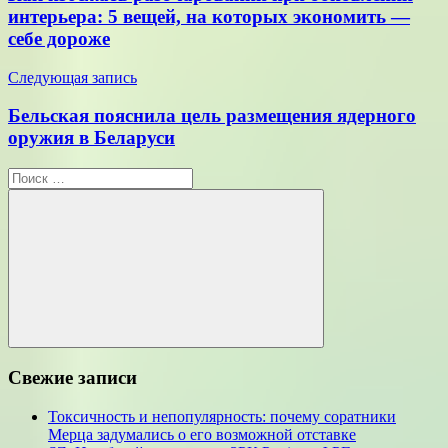
записям
интерьера: 5 вещей, на которых экономить —
себе дороже
Следующая запись
Бельская пояснила цель размещения ядерного
оружия в Беларуси
Поиск
для:
Поиск
Свежие записи
Токсичность и непопулярность: почему соратники
Мерца задумались о его возможной отставке