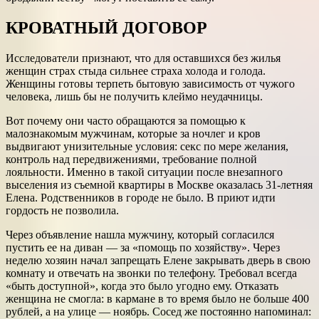
КРОВАТНЫЙ ДОГОВОР
Исследователи признают, что для оставшихся без жилья
женщин страх стыда сильнее страха холода и голода.
Женщины готовы терпеть бытовую зависимость от чужого
человека, лишь бы не получить клеймо неудачницы.
Вот почему они часто обращаются за помощью к
малознакомым мужчинам, которые за ночлег и кров
выдвигают унизительные условия: секс по мере желания,
контроль над передвижениями, требование полной
лояльности. Именно в такой ситуации после внезапного
выселения из съемной квартиры в Москве оказалась 31-летняя
Елена. Родственников в городе не было. В приют идти
гордость не позволила.
Через объявление нашла мужчину, который согласился
пустить ее на диван — за «помощь по хозяйству». Через
неделю хозяин начал запрещать Елене закрывать дверь в свою
комнату и отвечать на звонки по телефону. Требовал всегда
«быть доступной», когда это было угодно ему. Отказать
женщина не смогла: в кармане в то время было не больше 400
рублей, а на улице — ноябрь. Сосед же постоянно напоминал: