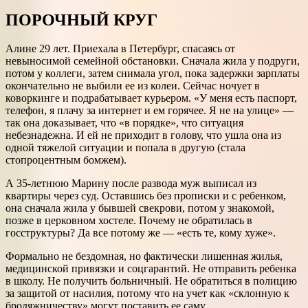
ПОРОЧНЫЙ КРУГ
Алине 29 лет. Приехала в Петербург, спасаясь от
невыносимой семейной обстановки. Сначала жила у подруги,
потом у коллеги, затем снимала угол, пока задержки зарплаты
окончательно не выбили ее из колеи. Сейчас ночует в
коворкинге и подрабатывает курьером. «У меня есть паспорт,
телефон, я плачу за интернет и ем горячее. Я не на улице» —
так она доказывает, что «в порядке», что ситуация
небезнадежна. И ей не приходит в голову, что ушла она из
одной тяжелой ситуации и попала в другую (стала
стопроцентным бомжем).
А 35-летнюю Марину после развода муж выписал из
квартиры через суд. Оставшись без прописки и с ребенком,
она сначала жила у бывшей свекрови, потом у знакомой,
позже в церковном хостеле. Почему не обратилась в
госструктуры? Да все потому же — «есть те, кому хуже».
Формально не бездомная, но фактически лишенная жилья,
медицинской привязки и соцгарантий. Не отправить ребенка
в школу. Не получить больничный. Не обратиться в полицию
за защитой от насилия, потому что на учет как «склонную к
бродяжничеству» могут поставить ее саму.