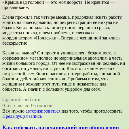
«Крыша над головой — это моя доброта. Не нравится —
проваливай».
Елена прожила так четыре месяца, продолжая искать работу,
ходить на собеседования, но без регистрации ее никуда не
брали. Когда попала в клинику после нервного срыва,
медсестра поняла, в чем проблема, и связала ее с
координатором «Ночлежки». Впервые женщиной занялись
бескорыстно.
Каков же вывод? Он прост и универсален: бездомность в
современном мегаполисе не маргинальная аномалия, а часть
жизни большого города. От нее не застрахован ни бедный, ни
богатый, ни умный, ни глупый. Как и от экономических
потрясений, семейного насилия, потери работы, внезапной
болезни, действий мошенников. Проблема в том, что
женщины проходят этот путь тише и незаметнее для
общества. А значит, с большим ущербом для себя.
Средний рейтинг
0 из 5 звезд. 0 голосов.
Вам нужно
авторизироваться
для того, чтобы проголосовать.
Навигация
Предыдущая запись
по
Как избежать разочарований при обновлении