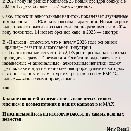
В 2024 году на рынке появилось 23 новых брендов соджу, а в
2025 в 1,5 раза больше — 37 новых брендов.
Саке, японский алкогольный напиток, показывает двузначные
темпы роста — 59% в натуральном выражении. Новые игроки
рынка также помогают сегменту активно развиваться: в 2024
году появилось 14 новых брендов саке, в 2025 — еще три.
В «Нильсен» отмечают, что к началу 2026 года основной
«драйвер» развития алкогольной индустрии —
слабоалгокольный сегмент. Из 2,1% роста рынка на его вклад
приходится сразу 2% результата. Особенно выделяются так
называемые «национальные» алкогольные напитки: соджу,
граппа, саке и другие, наиболее быстрорастущие из которых
связаны с одним из самых ярких трендов на всем FMCG-
рынке — «азиатскими продуктами».
***
Больше новостей и возможность поделиться своим
мнением в комментариях в наших каналах в
и
MAX
.
И
подписывайтесь
на итоговую рассылку самых важных
новостей.
New Retail